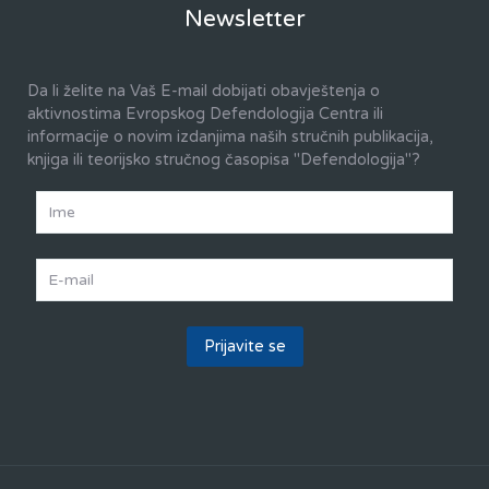
Newsletter
Da li želite na Vaš E-mail dobijati obavještenja o
aktivnostima Evropskog Defendologija Centra ili
informacije o novim izdanjima naših stručnih publikacija,
knjiga ili teorijsko stručnog časopisa "Defendologija"?