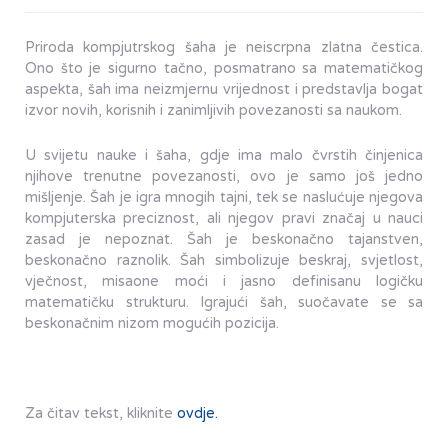
Priroda kompjutrskog šaha je neiscrpna zlatna čestica.
Ono što je sigurno tačno, posmatrano sa matematičkog
aspekta, šah ima neizmjernu vrijednost i predstavlja bogat
izvor novih, korisnih i zanimljivih povezanosti sa naukom.
U svijetu nauke i šaha, gdje ima malo čvrstih činjenica
njihove trenutne povezanosti, ovo je samo još jedno
mišljenje. Šah je igra mnogih tajni, tek se naslućuje njegova
kompjuterska preciznost, ali njegov pravi značaj u nauci
zasad je nepoznat. Šah je beskonačno tajanstven,
beskonačno raznolik. Šah simbolizuje beskraj, svjetlost,
vječnost, misaone moći i jasno definisanu logičku
matematičku strukturu. Igrajući šah, suočavate se sa
beskonačnim nizom mogućih pozicija.
Za čitav tekst, kliknite
ovdje.