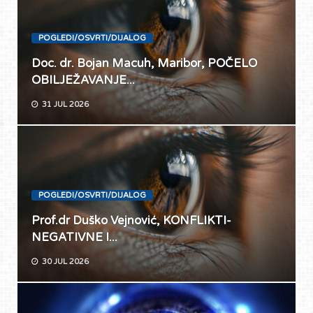
POGLEDI/OSVRTI/DIJALOG
Doc. dr. Bojan Macuh, Maribor, POČELO
OBILJEŽAVANJE...
31 JUL 2026
POGLEDI/OSVRTI/DIJALOG
Prof.dr Duško Vejnović, KONFLIKTI-
NEGATIVNE I...
30 JUL 2026