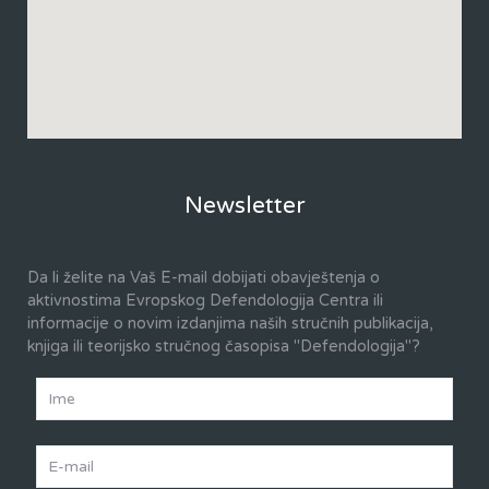
Newsletter
Da li želite na Vaš E-mail dobijati obavještenja o
aktivnostima Evropskog Defendologija Centra ili
informacije o novim izdanjima naših stručnih publikacija,
knjiga ili teorijsko stručnog časopisa "Defendologija"?