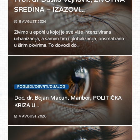
SREDINA – IZAZOVI...
6 AVGUST 2026
Živimo u epohi u kojoj je sve više intenzivirana
urbanizacija, a samim tim i globalizacija, posmatrano
u širim okvirima. To dovodi do...
POGLEDI/OSVRTI/DIJALOG
Doc. dr. Bojan Macuh, Maribor, POLITIČKA
KRIZA U...
4 AVGUST 2026