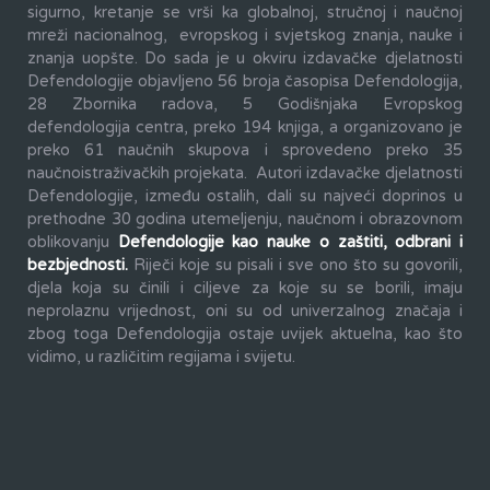
sigurno, kretanje se vrši ka globalnoj, stručnoj i naučnoj
mreži nacionalnog, evropskog i svjetskog znanja, nauke i
znanja uopšte. Do sada je u okviru izdavačke djelatnosti
Defendologije objavljeno 56 broja časopisa Defendologija,
28 Zbornika radova, 5 Godišnjaka Evropskog
defendologija centra, preko 194 knjiga, a organizovano je
preko 61 naučnih skupova i sprovedeno preko 35
naučnoistraživačkih projekata. Autori izdavačke djelatnosti
Defendologije, između ostalih, dali su najveći doprinos u
prethodne 30 godina utemeljenju, naučnom i obrazovnom
oblikovanju
Defendologije kao nauke o zaštiti, odbrani i
bezbjednosti.
Riječi koje su pisali i sve ono što su govorili,
djela koja su činili i ciljeve za koje su se borili, imaju
neprolaznu vrijednost, oni su od univerzalnog značaja i
zbog toga Defendologija ostaje uvijek aktuelna, kao što
vidimo, u različitim regijama i svijetu.