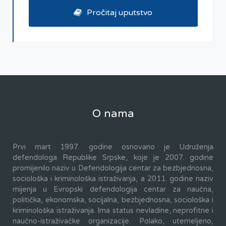
Pročitaj uputstvo
O nama
Prvi mart 1997. godine osnovano je Udruženja
defendologa Republike Srpske, koje je 2007. godine
promijenilo naziv u Defendologija centar za bezbjednosna,
sociološka i kriminološka istraživanja, a 2011. godine naziv
mijenja u Evropski defendologija centar za naučna,
politička, ekonomska, socijalna, bezbjednosna, sociološka i
kriminološka istraživanja. Ima status nevladine, neprofitne i
naučno-istraživačke organizacije. Polako, utemeljeno,