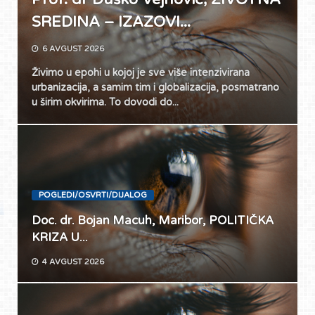
SREDINA – IZAZOVI...
6 AVGUST 2026
Živimo u epohi u kojoj je sve više intenzivirana
urbanizacija, a samim tim i globalizacija, posmatrano
u širim okvirima. To dovodi do...
POGLEDI/OSVRTI/DIJALOG
Doc. dr. Bojan Macuh, Maribor, POLITIČKA
KRIZA U...
4 AVGUST 2026