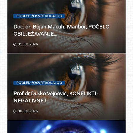
POGLEDI/OSVRTI/DIJALOG
Doc. dr. Bojan Macuh, Maribor, POČELO
OBILJEŽAVANJE...
31 JUL 2026
POGLEDI/OSVRTI/DIJALOG
Prof.dr Duško Vejnović, KONFLIKTI-
NEGATIVNE I...
30 JUL 2026