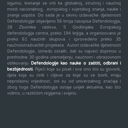
sigurno, kretanje se vrši ka globalnoj, stručnoj i naučnoj
mreži nacionalnog, evropskog i svjetskog znanja, nauke i
znanja uopšte. Do sada je u okviru izdavačke djelatnosti
Defendologije objavljeno 56 broja časopisa Defendologija,
28 Zbornika radova, 5 Godišnjaka Evropskog
defendologija centra, preko 194 knjiga, a organizovano je
preko 61 naučnih skupova i sprovedeno preko 35
naučnoistraživačkih projekata. Autori izdavačke djelatnosti
Defendologije, između ostalih, dali su najveći doprinos u
prethodne 30 godina utemeljenju, naučnom i obrazovnom
oblikovanju
Defendologije kao nauke o zaštiti, odbrani i
bezbjednosti.
Riječi koje su pisali i sve ono što su govorili,
djela koja su činili i ciljeve za koje su se borili, imaju
neprolaznu vrijednost, oni su od univerzalnog značaja i
zbog toga Defendologija ostaje uvijek aktuelna, kao što
vidimo, u različitim regijama i svijetu.