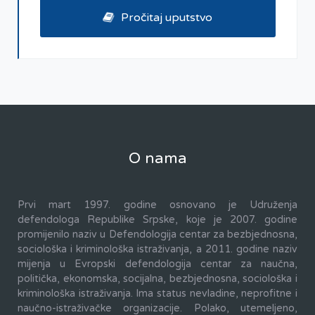
Pročitaj uputstvo
O nama
Prvi mart 1997. godine osnovano je Udruženja
defendologa Republike Srpske, koje je 2007. godine
promijenilo naziv u Defendologija centar za bezbjednosna,
sociološka i kriminološka istraživanja, a 2011. godine naziv
mijenja u Evropski defendologija centar za naučna,
politička, ekonomska, socijalna, bezbjednosna, sociološka i
kriminološka istraživanja. Ima status nevladine, neprofitne i
naučno-istraživačke organizacije. Polako, utemeljeno,