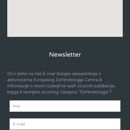
Newsletter
Da li želite na Vaš E-mail dobijati obavještenja o
aktivnostima Evropskog Defendologija Centra ili
informacije o novim izdanjima naših stručnih publikacija,
knjiga ili teorijsko stručnog časopisa "Defendologija"?